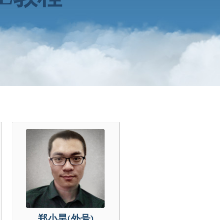
郑小昊(外号)